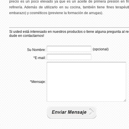
precio es un poco elevado ya que es un aceite de primera presión en f
refinería. Además de utilizarlo en su cocina, también tiene fines terapéut
embarazo) y cosméticos (previene la formación de arrugas).
Si usted está interesado en nuestros productos o tiene alguna pregunta al r
dude en contactarnos!
(opcional)
Su Nombre:
*
E-mail:
*
Mensaje: