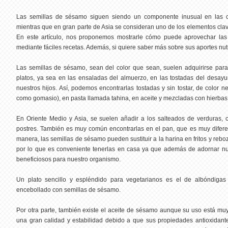
Las semillas de sésamo siguen siendo un componente inusual en las 
mientras que en gran parte de Asia se consideran uno de los elementos clave
En este artículo, nos proponemos mostrarle cómo puede aprovechar las
mediante fáciles recetas. Además, si quiere saber más sobre sus aportes nut
Las semillas de sésamo, sean del color que sean, suelen adquirirse pa
platos, ya sea en las ensaladas del almuerzo, en las tostadas del desay
nuestros hijos. Así, podemos encontrarlas tostadas y sin tostar, de color 
como gomasio), en pasta llamada tahina, en aceite y mezcladas con hierbas 
En Oriente Medio y Asia, se suelen añadir a los salteados de verduras, 
postres. También es muy común encontrarlas en el pan, que es muy diferen
manera, las semillas de sésamo pueden sustituir a la harina en fritos y reb
por lo que es conveniente tenerlas en casa ya que además de adornar nue
beneficiosos para nuestro organismo.
Un plato sencillo y espléndido para vegetarianos es el de albóndigas
encebollado con semillas de sésamo.
Por otra parte, también existe el aceite de sésamo aunque su uso está muy
una gran calidad y estabilidad debido a que sus propiedades antioxidant