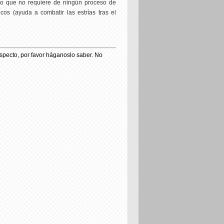
río que no requiere de ningún proceso de
icos (ayuda a combatir las estrías tras el
especto, por favor háganoslo saber. No