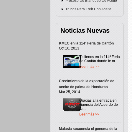
Proceso De Blanqueo De Aceite
Trucos Para Freír Con Aceite
Noticias Nuevas
KMEC en la 114ª Feria de Cantón
Oct 16, 2013
Visítenos en la 114ª Feria
de Cantón donde le m...
Leer más >>
Crecimiento de la exportación de
aceite de palma de Honduras
Mar 25, 2014
Gracias a la entrada en
vigencia del Acuerdo de
As...
Leer más >>
Malasia secuencia el genoma de la