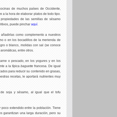
cocinas de muchos países de Occidente,
 a la hora de elaborar platos de todo tipo.
 propiedades de las semillas de sésamo
ritivos, puede pinchar
aquí
.
ra añadirlas como complemento a nuestros
uno o en los bocadillos de la merienda de
negro o blanco, molidas con sal (se conoce
aromáticas, entre otros.
carne o pescado, en los yogures y en los
te a la típica
baguette
francesa. De igual
ozados para reducir su contenido en grasas,
stras recetas, le aportará nutrientes muy
 de soja y sésamo, al igual que el tofu
 poco extendido entre la población. Tiene
es garantizan una larga duración, pero su