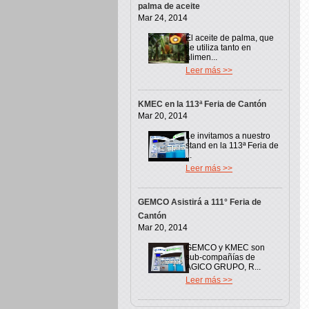
palma de aceite
Mar 24, 2014
El aceite de palma, que
se utiliza tanto en
alimen...
Leer más >>
KMEC en la 113ª Feria de Cantón
Mar 20, 2014
Le invitamos a nuestro
stand en la 113ª Feria de
...
Leer más >>
GEMCO Asistirá a 111° Feria de
Cantón
Mar 20, 2014
GEMCO y KMEC son
sub-compañías de
AGICO GRUPO, R...
Leer más >>